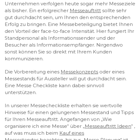
Unternehmen verfolgen heute sogar mehr Messeziele
als bisher. Ein erfolgreicher
Messeauftritt
sollte sehr
gut durchdacht sein, um Ihnen den entsprechenden
Erfolg zu bringen. Eine Messebeteiligung bietet Ihnen
den Vorteil der face-to-face Intensität. Hier fungiert Ihr
Standpersonal als Informationssender und der
Besucher als Informationsempfänger. Nirgendwo
sonst können Sie so direkt mit Ihrem Kunden
kommunizieren.
Die Vorbereitung eines
Messekonzepts
oder eines
Messestands für Aussteller will gut durchdacht sein.
Eine Messe Checkliste kann dabei sinnvoll
unterstützen.
In unserer Messecheckliste erhalten sie wertvolle
Hinweise für einen gelungenen Messestand und Tipps
für Ihren Messeauftritt. Angefangen von „Wie
organisiere ich eine Messe“ über „
Messeauftritt Ideen
“ ,
auf was muss ich beim
Kauf eines
Messestandes
beachten, bis zur „
Messe Planung
“ ist