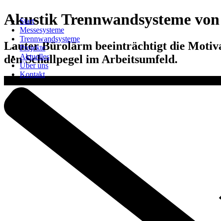
Akustik Trennwandsysteme von 
Start
Messesysteme
Trennwandsysteme
Lauter Bürolärm beeinträchtigt die Motiv
Projekte
Aktuelles
den Schallpegel im Arbeitsumfeld.
Über uns
Kontakt